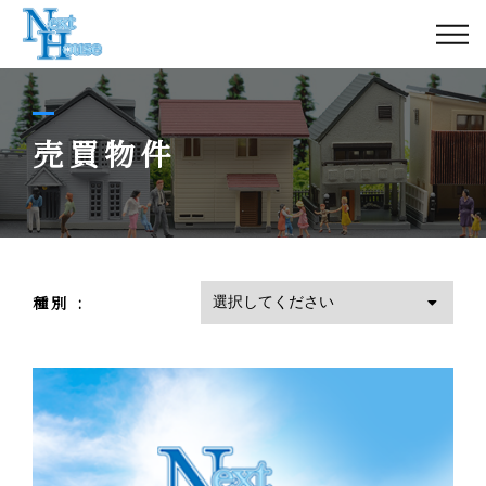
不動産をお持ちの方
不動産をお探しの方
売買物件
TOPICS
アクセス
種別 :
会社概要
【賃貸・管理専用ダイヤル】
044-230-0710
営業時間
10:00-19:30